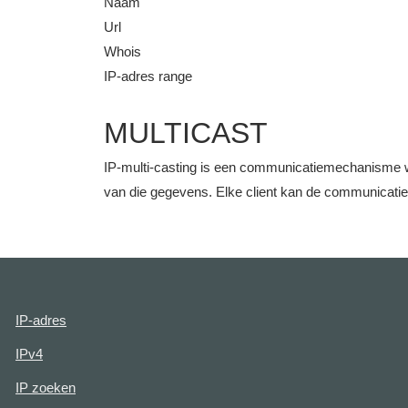
Naam
Url
Whois
IP-adres range
MULTICAST
IP-multi-casting is een communicatiemechanisme w
van die gegevens. Elke client kan de communicati
IP-adres
IPv4
IP zoeken