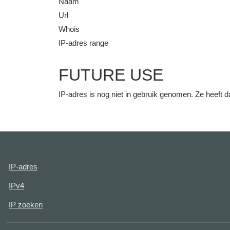
Naam
Url
Whois
IP-adres range
FUTURE USE
IP-adres is nog niet in gebruik genomen. Ze heeft
IP-adres
IPv4
IP zoeken