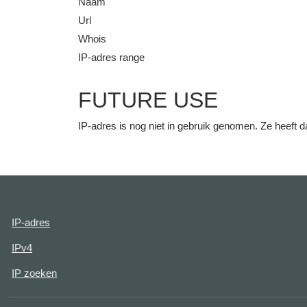
Naam
Url
Whois
IP-adres range
FUTURE USE
IP-adres is nog niet in gebruik genomen. Ze heeft
IP-adres
IPv4
IP zoeken