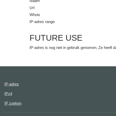
Naam
Url
Whois
IP-adres range
FUTURE USE
IP-adres is nog niet in gebruik genomen. Ze heeft
IP-adres
IPv4
IP zoeken