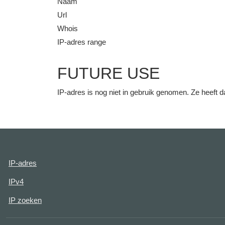
Naam
Url
Whois
IP-adres range
FUTURE USE
IP-adres is nog niet in gebruik genomen. Ze heeft
IP-adres
IPv4
IP zoeken