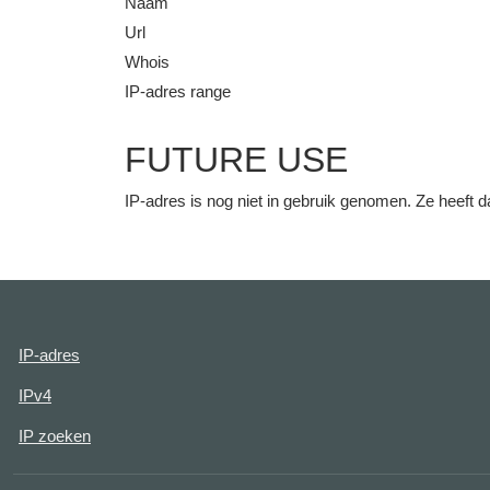
Naam
Url
Whois
IP-adres range
FUTURE USE
IP-adres is nog niet in gebruik genomen. Ze heeft
IP-adres
IPv4
IP zoeken