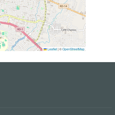
Leaflet
|
©
OpenStreetMap