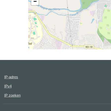
−
IP-adres
IPv4
IP zoeken