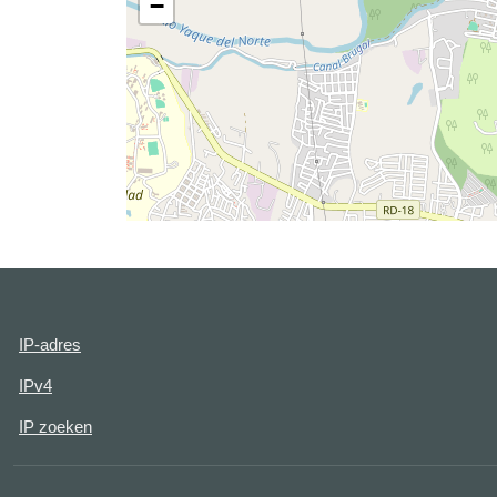
−
IP-adres
IPv4
IP zoeken