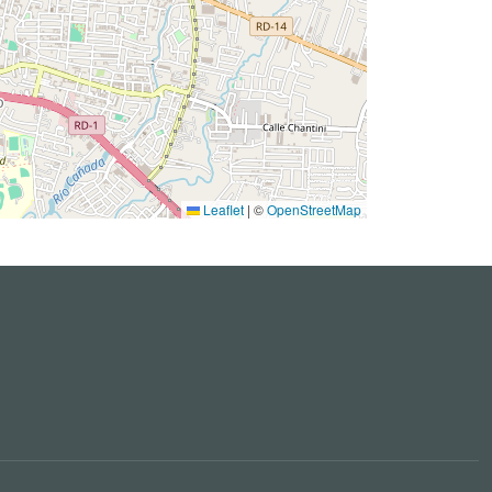
Leaflet
|
©
OpenStreetMap