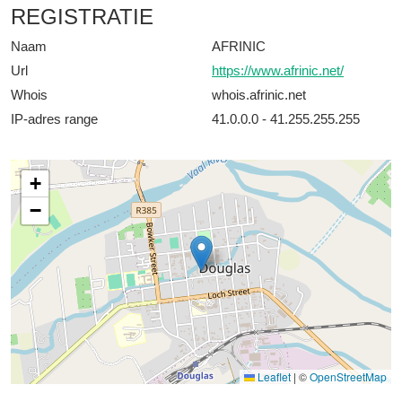
REGISTRATIE
Naam
AFRINIC
Url
https://www.afrinic.net/
Whois
whois.afrinic.net
IP-adres range
41.0.0.0 - 41.255.255.255
+
−
Leaflet
|
©
OpenStreetMap