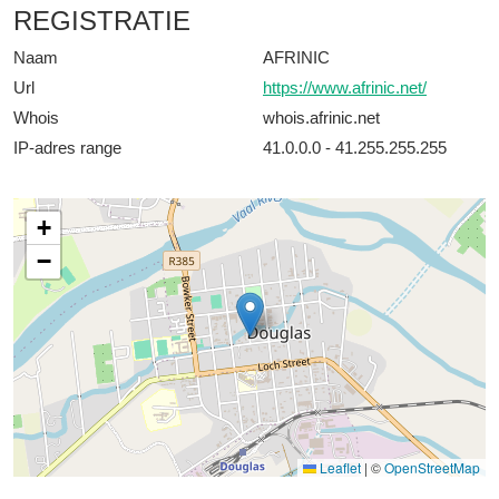
REGISTRATIE
Naam
AFRINIC
Url
https://www.afrinic.net/
Whois
whois.afrinic.net
IP-adres range
41.0.0.0 - 41.255.255.255
+
−
Leaflet
|
©
OpenStreetMap