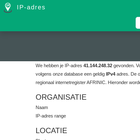
IP-adres
We hebben je IP-adres
41.144.248.32
gevonden.
Vo
volgens onze database een geldig
IPv4
adres.
De o
regionaal internetregister AFRINIC.
Hieronder worde
ORGANISATIE
Naam
IP-adres range
LOCATIE