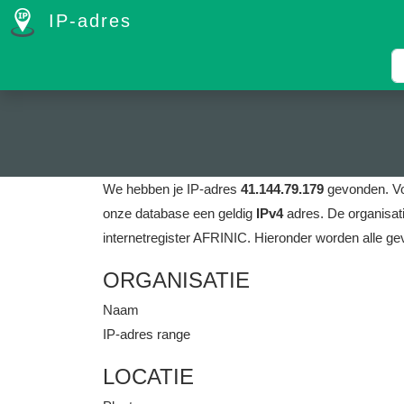
IP-adres
We hebben je IP-adres
41.144.79.179
gevonden.
Vo
onze database een geldig
IPv4
adres.
De organisati
internetregister AFRINIC.
Hieronder worden alle ge
ORGANISATIE
Naam
IP-adres range
LOCATIE