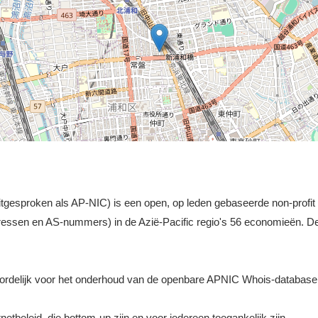
gesproken als AP-NIC) is een open, op leden gebaseerde non-profit or
ressen en AS-nummers) in de Azië-Pacific regio's 56 economieën. 
ordelijk voor het onderhoud van de openbare APNIC Whois-database
etbeleid, die bottom-up zijn en voor iedereen toegankelijk zijn.