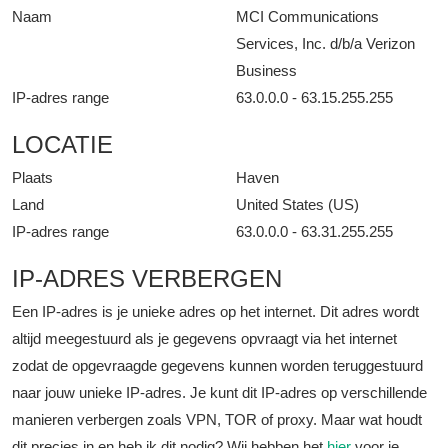
Naam
MCI Communications
Services, Inc. d/b/a Verizon
Business
IP-adres range
63.0.0.0 - 63.15.255.255
LOCATIE
Plaats
Haven
Land
United States (US)
IP-adres range
63.0.0.0 - 63.31.255.255
IP-ADRES VERBERGEN
Een IP-adres is je unieke adres op het internet. Dit adres wordt
altijd meegestuurd als je gegevens opvraagt via het internet
zodat de opgevraagde gegevens kunnen worden teruggestuurd
naar jouw unieke IP-adres. Je kunt dit IP-adres op verschillende
manieren verbergen zoals VPN, TOR of proxy. Maar wat houdt
dit precies in en heb ik dit nodig? Wij hebben het
hier
voor je