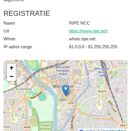
REGISTRATIE
Naam
RIPE NCC
Url
https://www.ripe.net/
Whois
whois.ripe.net
IP-adres range
81.0.0.0 - 81.255.255.255
+
−
Leaflet
|
©
OpenStreetMap