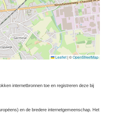
Leaflet
|
©
OpenStreetMap
okken internetbronnen toe en registreren deze bij
uropéens) en de bredere internetgemeenschap. Het