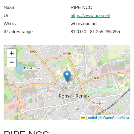
Naam
RIPE NCC
Url
https://www.ripe.net/
Whois
whois.ripe.net
IP-adres range
81.0.0.0 - 81.255.255.255
+
−
Leaflet
|
©
OpenStreetMap