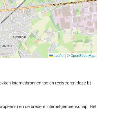
Leaflet
|
©
OpenStreetMap
okken internetbronnen toe en registreren deze bij
uropéens) en de bredere internetgemeenschap. Het