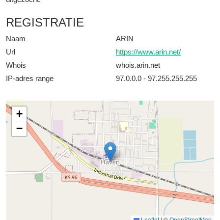
REGISTRATIE
Naam
ARIN
Url
https://www.arin.net/
Whois
whois.arin.net
IP-adres range
97.0.0.0 - 97.255.255.255
+
−
Leaflet
|
©
OpenStreetMap