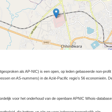
gesproken als AP-NIC) is een open, op leden gebaseerde non-profit or
ressen en AS-nummers) in de Azië-Pacific regio's 56 economieën. 
ordelijk voor het onderhoud van de openbare APNIC Whois-database
etbeleid, die bottom-up zijn en voor iedereen toegankelijk zijn.