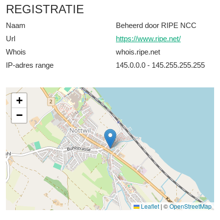
REGISTRATIE
Naam
Beheerd door RIPE NCC
Url
https://www.ripe.net/
Whois
whois.ripe.net
IP-adres range
145.0.0.0 - 145.255.255.255
+
−
Leaflet
|
©
OpenStreetMap