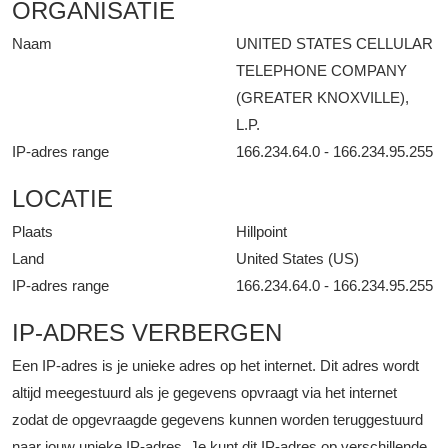
ORGANISATIE
Naam
UNITED STATES CELLULAR
TELEPHONE COMPANY
(GREATER KNOXVILLE),
L.P.
IP-adres range
166.234.64.0 - 166.234.95.255
LOCATIE
Plaats
Hillpoint
Land
United States (US)
IP-adres range
166.234.64.0 - 166.234.95.255
IP-ADRES VERBERGEN
Een IP-adres is je unieke adres op het internet. Dit adres wordt
altijd meegestuurd als je gegevens opvraagt via het internet
zodat de opgevraagde gegevens kunnen worden teruggestuurd
naar jouw unieke IP-adres. Je kunt dit IP-adres op verschillende