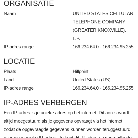
ORGANISATIE
Naam
UNITED STATES CELLULAR
TELEPHONE COMPANY
(GREATER KNOXVILLE),
L.P.
IP-adres range
166.234.64.0 - 166.234.95.255
LOCATIE
Plaats
Hillpoint
Land
United States (US)
IP-adres range
166.234.64.0 - 166.234.95.255
IP-ADRES VERBERGEN
Een IP-adres is je unieke adres op het internet. Dit adres wordt
altijd meegestuurd als je gegevens opvraagt via het internet
zodat de opgevraagde gegevens kunnen worden teruggestuurd
naar jouw unieke IP-adres. Je kunt dit IP-adres op verschillende