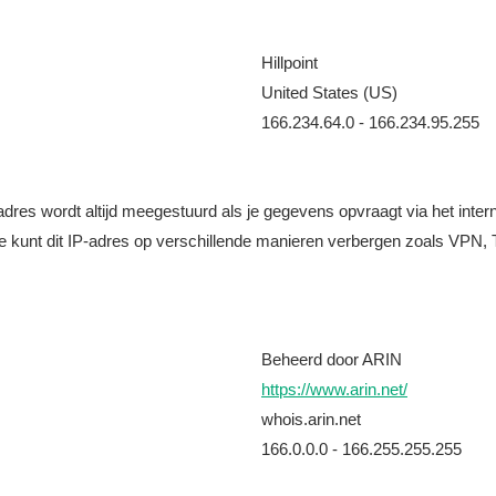
Hillpoint
United States (US)
166.234.64.0 - 166.234.95.255
it adres wordt altijd meegestuurd als je gegevens opvraagt via het i
e kunt dit IP-adres op verschillende manieren verbergen zoals VPN, T
Beheerd door ARIN
https://www.arin.net/
whois.arin.net
166.0.0.0 - 166.255.255.255