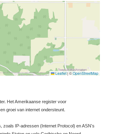
Leaflet
|
©
OpenStreetMap
ster. Het Amerikaanse register voor
en groei van internet ondersteunt.
s, zoals IP-adressen (Internet Protocol) en ASN's
nigde Staten en vele Caribische en Noord-