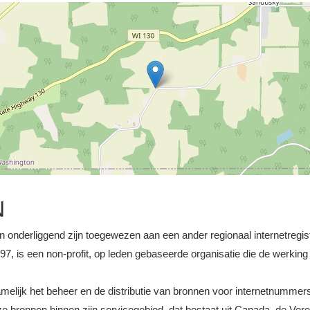
N
an onderliggend zijn toegewezen aan een ander regionaal internetregi
, is een non-profit, op leden gebaseerde organisatie die de werking 
namelijk het beheer en de distributie van bronnen voor internetnummer
ronnen binnen zijn servicegebied, dat bestaat uit Canada, de Vere