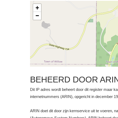
+
−
BEHEERD DOOR ARI
Dit IP adres wordt beheert door dit register maar k
internetnummers (ARIN), opgericht in december 1997
ARIN doet dit door zijn kernservice uit te voeren, 
(Autonomous System Numbers). ARIN beheert deze b