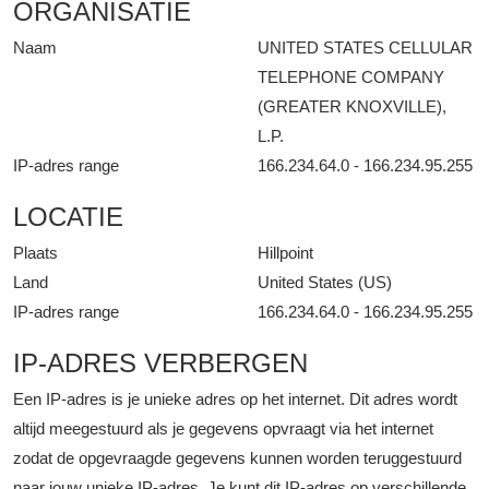
ORGANISATIE
Naam
UNITED STATES CELLULAR
TELEPHONE COMPANY
(GREATER KNOXVILLE),
L.P.
IP-adres range
166.234.64.0 - 166.234.95.255
LOCATIE
Plaats
Hillpoint
Land
United States (US)
IP-adres range
166.234.64.0 - 166.234.95.255
IP-ADRES VERBERGEN
Een IP-adres is je unieke adres op het internet. Dit adres wordt
altijd meegestuurd als je gegevens opvraagt via het internet
zodat de opgevraagde gegevens kunnen worden teruggestuurd
naar jouw unieke IP-adres. Je kunt dit IP-adres op verschillende