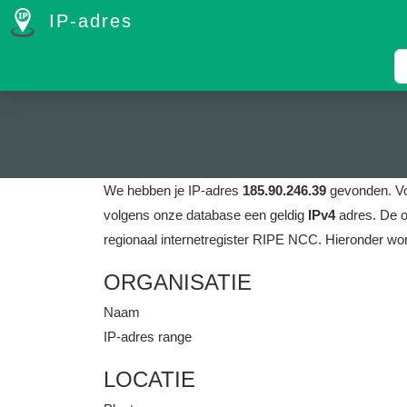
IP-adres
We hebben je IP-adres
185.90.246.39
gevonden.
V
volgens onze database een geldig
IPv4
adres.
De o
regionaal internetregister RIPE NCC.
Hieronder wor
ORGANISATIE
Naam
IP-adres range
LOCATIE