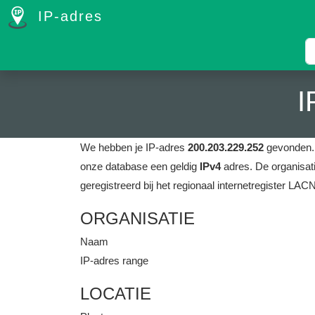
IP-adres
I
We hebben je IP-adres
200.203.229.252
gevonden
onze database een geldig
IPv4
adres.
De organisati
geregistreerd bij het regionaal internetregister LAC
ORGANISATIE
Naam
IP-adres range
LOCATIE