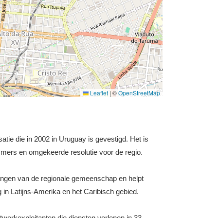
Leaflet
|
©
OpenStreetMap
atie die in 2002 in Uruguay is gevestigd. Het is
mers en omgekeerde resolutie voor de regio.
elangen van de regionale gemeenschap en helpt
g in Latijns-Amerika en het Caribisch gebied.
erkexploitanten die diensten verlenen in 33