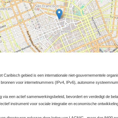
et Caribisch gebied is een internationale niet-gouvernementele organis
an bronnen voor internetnummers (IPv4, IPv6), autonome systeemnum
ing via een actief samenwerkingsbeleid, bevordert en verdedigt de b
fectief instrument voor sociale integratie en economische ontwikkelin
ven directeuren gekozen door leden van LACNIC - meer dan 9400 netw