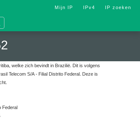
Mijn IP
IPv4
IP zoeken
52
iba, welke zich bevindt in Brazilië.
Dit is volgens
sil Telecom S/A - Filial Distrito Federal.
Deze is
cht.
to Federal
5