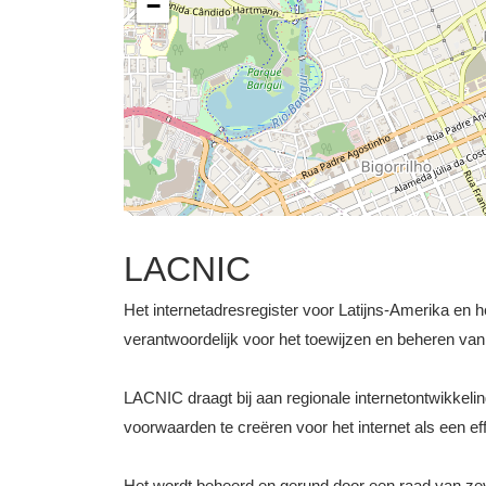
−
LACNIC
Het internetadresregister voor Latijns-Amerika en h
verantwoordelijk voor het toewijzen en beheren v
LACNIC draagt bij aan regionale internetontwikkel
voorwaarden te creëren voor het internet als een ef
Het wordt beheerd en gerund door een raad van ze