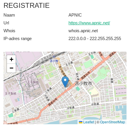
REGISTRATIE
Naam
APNIC
Url
https://www.apnic.net/
Whois
whois.apnic.net
IP-adres range
222.0.0.0 - 222.255.255.255
+
−
Leaflet
|
©
OpenStreetMap