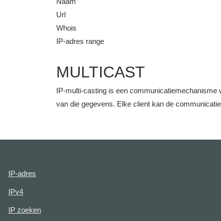
Naam
Url
Whois
IP-adres range
MULTICAST
IP-multi-casting is een communicatiemechanisme w
van die gegevens. Elke client kan de communicati
IP-adres
IPv4
IP zoeken