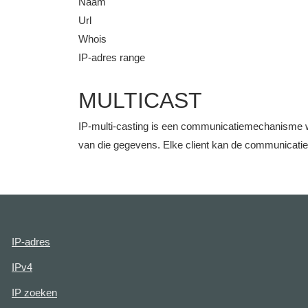
Naam
Url
Whois
IP-adres range
MULTICAST
IP-multi-casting is een communicatiemechanisme w
van die gegevens. Elke client kan de communicati
IP-adres
IPv4
IP zoeken