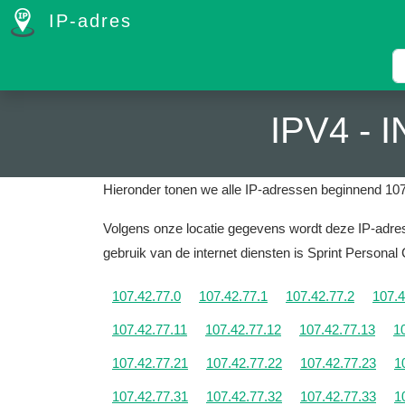
IP-adres
IPV4 -
Hieronder tonen we alle IP-adressen beginnend 107
Volgens onze locatie gegevens wordt deze IP-adres 
gebruik van de internet diensten is Sprint Person
107.42.77.0
107.42.77.1
107.42.77.2
107.4
107.42.77.11
107.42.77.12
107.42.77.13
1
107.42.77.21
107.42.77.22
107.42.77.23
1
107.42.77.31
107.42.77.32
107.42.77.33
1