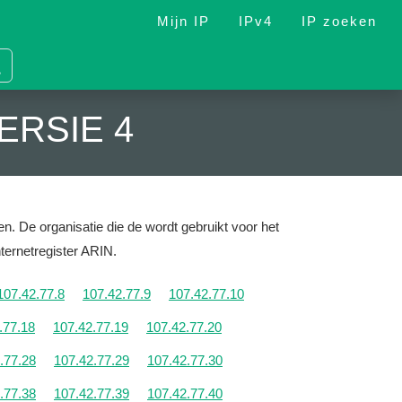
Mijn IP
IPv4
IP zoeken
ERSIE 4
en.
De organisatie die de wordt gebruikt voor het
nternetregister ARIN.
107.42.77.8
107.42.77.9
107.42.77.10
.77.18
107.42.77.19
107.42.77.20
.77.28
107.42.77.29
107.42.77.30
.77.38
107.42.77.39
107.42.77.40