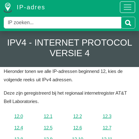
IP-adres
IPV4 - INTERNET PROTOCOL
VERSIE 4
Hieronder tonen we alle IP-adressen beginnend 12, kies de
volgende reeks uit IPv4 adressen.
Deze zijn geregistreerd bij het regionaal internetregister AT&T
Bell Laboratories.
12.0
12.1
12.2
12.3
12.4
12.5
12.6
12.7