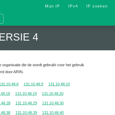
Mijn IP
IPv4
IP zoeken
ERSIE 4
 organisatie die de wordt gebruikt voor het gebruik
eerd door ARIN.
131.10.48.8
131.10.48.9
131.10.48.10
.48.18
131.10.48.19
131.10.48.20
.48.28
131.10.48.29
131.10.48.30
.48.38
131.10.48.39
131.10.48.40