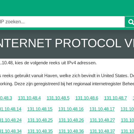
 INTERNET PROTOCOL V
.10.48, kies de volgende reeks uit IPv4 adressen.
reeks gebruikt vanuit Haven, welke zich bevindt in United States.
De
orking.
Deze zijn geregistreerd bij het regionaal internetregister Beh
0.48.3
131.10.48.4
131.10.48.5
131.10.48.6
131.10.48.7
31.10.48.14
131.10.48.15
131.10.48.16
131.10.48.17
131.10
31.10.48.24
131.10.48.25
131.10.48.26
131.10.48.27
131.10
31.10.48.34
131.10.48.35
131.10.48.36
131.10.48.37
131.10