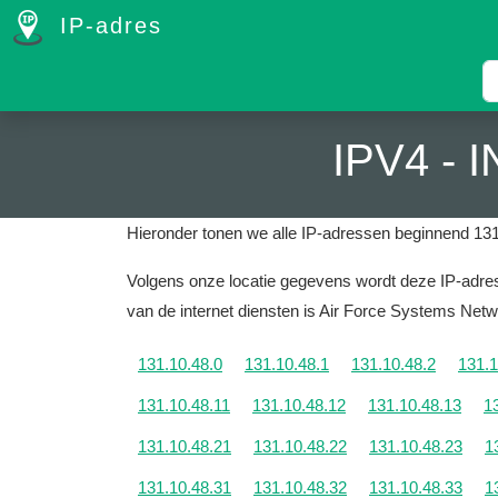
IP-adres
IPV4 -
Hieronder tonen we alle IP-adressen beginnend 131
Volgens onze locatie gegevens wordt deze IP-adres 
van de internet diensten is Air Force Systems Netw
131.10.48.0
131.10.48.1
131.10.48.2
131.1
131.10.48.11
131.10.48.12
131.10.48.13
1
131.10.48.21
131.10.48.22
131.10.48.23
1
131.10.48.31
131.10.48.32
131.10.48.33
1