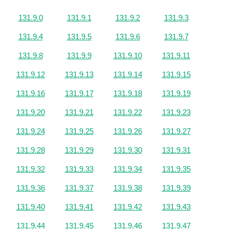
131.9.0
131.9.1
131.9.2
131.9.3
131.9.4
131.9.5
131.9.6
131.9.7
131.9.8
131.9.9
131.9.10
131.9.11
131.9.12
131.9.13
131.9.14
131.9.15
131.9.16
131.9.17
131.9.18
131.9.19
131.9.20
131.9.21
131.9.22
131.9.23
131.9.24
131.9.25
131.9.26
131.9.27
131.9.28
131.9.29
131.9.30
131.9.31
131.9.32
131.9.33
131.9.34
131.9.35
131.9.36
131.9.37
131.9.38
131.9.39
131.9.40
131.9.41
131.9.42
131.9.43
131.9.44
131.9.45
131.9.46
131.9.47