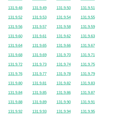
131.9.48
131.9.49
131.9.50
131.9.51
131.9.52
131.9.53
131.9.54
131.9.55
131.9.56
131.9.57
131.9.58
131.9.59
131.9.60
131.9.61
131.9.62
131.9.63
131.9.64
131.9.65
131.9.66
131.9.67
131.9.68
131.9.69
131.9.70
131.9.71
131.9.72
131.9.73
131.9.74
131.9.75
131.9.76
131.9.77
131.9.78
131.9.79
131.9.80
131.9.81
131.9.82
131.9.83
131.9.84
131.9.85
131.9.86
131.9.87
131.9.88
131.9.89
131.9.90
131.9.91
131.9.92
131.9.93
131.9.94
131.9.95