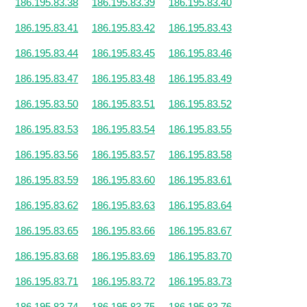
186.195.83.38
186.195.83.39
186.195.83.40
186.195.83.41
186.195.83.42
186.195.83.43
186.195.83.44
186.195.83.45
186.195.83.46
186.195.83.47
186.195.83.48
186.195.83.49
186.195.83.50
186.195.83.51
186.195.83.52
186.195.83.53
186.195.83.54
186.195.83.55
186.195.83.56
186.195.83.57
186.195.83.58
186.195.83.59
186.195.83.60
186.195.83.61
186.195.83.62
186.195.83.63
186.195.83.64
186.195.83.65
186.195.83.66
186.195.83.67
186.195.83.68
186.195.83.69
186.195.83.70
186.195.83.71
186.195.83.72
186.195.83.73
186.195.83.74
186.195.83.75
186.195.83.76