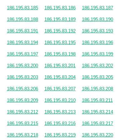
186.195.83.185
186.195.83.186
186.195.83.187
186.195.83.188
186.195.83.189
186.195.83.190
186.195.83.191
186.195.83.192
186.195.83.193
186.195.83.194
186.195.83.195
186.195.83.196
186.195.83.197
186.195.83.198
186.195.83.199
186.195.83.200
186.195.83.201
186.195.83.202
186.195.83.203
186.195.83.204
186.195.83.205
186.195.83.206
186.195.83.207
186.195.83.208
186.195.83.209
186.195.83.210
186.195.83.211
186.195.83.212
186.195.83.213
186.195.83.214
186.195.83.215
186.195.83.216
186.195.83.217
186.195.83.218
186.195.83.219
186.195.83.220