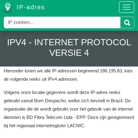
IP-adres
IPV4 - INTERNET PROTOCOL
VERSIE 4
Hieronder tonen we alle IP-adressen beginnend 186.195.83, kies
de volgende reeks uit IPv4 adressen.
Volgens onze locatie gegevens wordt deze IP-adres reeks
gebruikt vanuit Bom Despacho, welke zich bevindt in Brazil.
De
organisatie die de wordt gebruikt voor het gebruik van de internet
diensten is BD Fibra Telecom Ltda - EPP.
Deze zijn geregistreerd
bij het regionaal internetregister LACNIC.