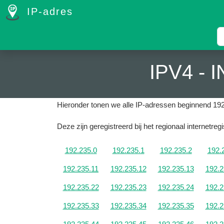
IP-adres
IPV4 -
Hieronder tonen we alle IP-adressen beginnend 192
Deze zijn geregistreerd bij het regionaal internetre
192.235.0
192.235.1
192.235.2
192.
192.235.11
192.235.12
192.235.13
192.2
192.235.22
192.235.23
192.235.24
192.2
192.235.33
192.235.34
192.235.35
192.2