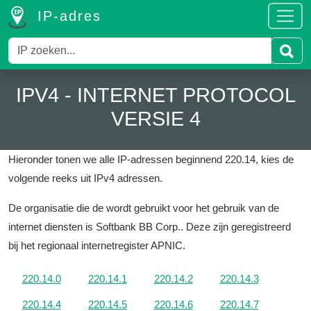
IP-adres
IPV4 - INTERNET PROTOCOL
VERSIE 4
Hieronder tonen we alle IP-adressen beginnend 220.14, kies de
volgende reeks uit IPv4 adressen.
De organisatie die de wordt gebruikt voor het gebruik van de
internet diensten is Softbank BB Corp..
Deze zijn geregistreerd
bij het regionaal internetregister APNIC.
220.14.0
220.14.1
220.14.2
220.14.3
220.14.4
220.14.5
220.14.6
220.14.7