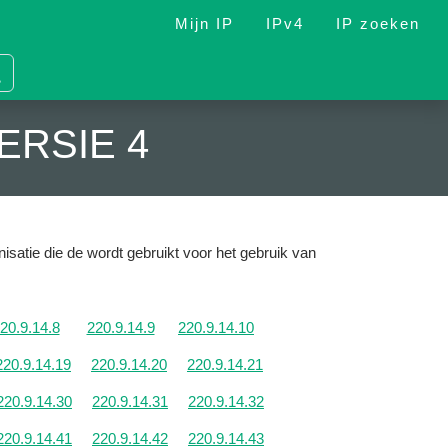
Mijn IP
IPv4
IP zoeken
ERSIE 4
isatie die de wordt gebruikt voor het gebruik van
20.9.14.8
220.9.14.9
220.9.14.10
220.9.14.19
220.9.14.20
220.9.14.21
220.9.14.30
220.9.14.31
220.9.14.32
220.9.14.41
220.9.14.42
220.9.14.43