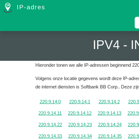
IP-adres
IPV4 -
Hieronder tonen we alle IP-adressen beginnend 220
Volgens onze locatie gegevens wordt deze IP-adres
de internet diensten is Softbank BB Corp..
Deze zijn
220.9.14.0
220.9.14.1
220.9.14.2
220.9
220.9.14.11
220.9.14.12
220.9.14.13
220.9
220.9.14.22
220.9.14.23
220.9.14.24
220.9
220.9.14.33
220.9.14.34
220.9.14.35
220.9