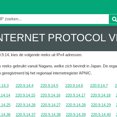
 INTERNET PROTOCOL V
.9.14, kies de volgende reeks uit IPv4 adressen.
 reeks gebruikt vanuit Nagano, welke zich bevindt in Japan.
De organ
 geregistreerd bij het regionaal internetregister APNIC.
.14.3
220.9.14.4
220.9.14.5
220.9.14.6
220.9.14.7
2
.14.14
220.9.14.15
220.9.14.16
220.9.14.17
220.9.14.18
.14.25
220.9.14.26
220.9.14.27
220.9.14.28
220.9.14.29
.14.36
220.9.14.37
220.9.14.38
220.9.14.39
220.9.14.40