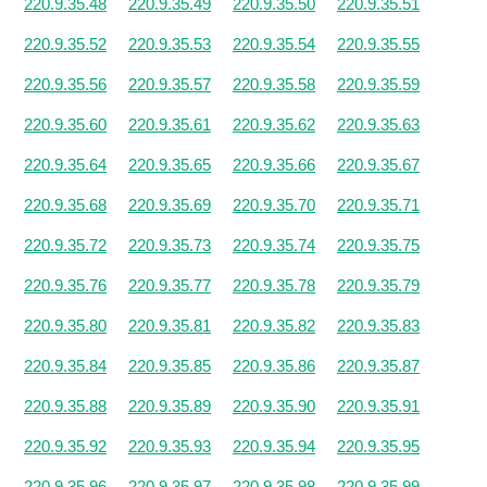
220.9.35.48
220.9.35.49
220.9.35.50
220.9.35.51
220.9.35.52
220.9.35.53
220.9.35.54
220.9.35.55
220.9.35.56
220.9.35.57
220.9.35.58
220.9.35.59
220.9.35.60
220.9.35.61
220.9.35.62
220.9.35.63
220.9.35.64
220.9.35.65
220.9.35.66
220.9.35.67
220.9.35.68
220.9.35.69
220.9.35.70
220.9.35.71
220.9.35.72
220.9.35.73
220.9.35.74
220.9.35.75
220.9.35.76
220.9.35.77
220.9.35.78
220.9.35.79
220.9.35.80
220.9.35.81
220.9.35.82
220.9.35.83
220.9.35.84
220.9.35.85
220.9.35.86
220.9.35.87
220.9.35.88
220.9.35.89
220.9.35.90
220.9.35.91
220.9.35.92
220.9.35.93
220.9.35.94
220.9.35.95
220.9.35.96
220.9.35.97
220.9.35.98
220.9.35.99