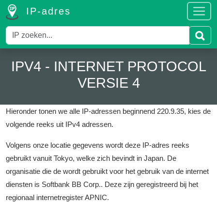
IP-adres
IPV4 - INTERNET PROTOCOL
VERSIE 4
Hieronder tonen we alle IP-adressen beginnend 220.9.35, kies de
volgende reeks uit IPv4 adressen.
Volgens onze locatie gegevens wordt deze IP-adres reeks
gebruikt vanuit Tokyo, welke zich bevindt in Japan.
De
organisatie die de wordt gebruikt voor het gebruik van de internet
diensten is Softbank BB Corp..
Deze zijn geregistreerd bij het
regionaal internetregister APNIC.