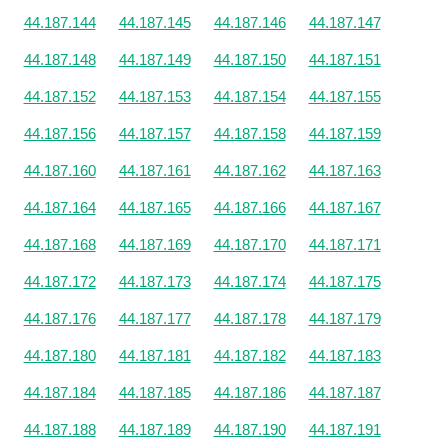
44.187.144
44.187.145
44.187.146
44.187.147
44.187.148
44.187.149
44.187.150
44.187.151
44.187.152
44.187.153
44.187.154
44.187.155
44.187.156
44.187.157
44.187.158
44.187.159
44.187.160
44.187.161
44.187.162
44.187.163
44.187.164
44.187.165
44.187.166
44.187.167
44.187.168
44.187.169
44.187.170
44.187.171
44.187.172
44.187.173
44.187.174
44.187.175
44.187.176
44.187.177
44.187.178
44.187.179
44.187.180
44.187.181
44.187.182
44.187.183
44.187.184
44.187.185
44.187.186
44.187.187
44.187.188
44.187.189
44.187.190
44.187.191