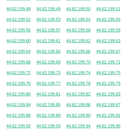
44.62.199.48
44.62.199.49
44.62.199.50
44.62.199.51
44.62.199.52
44.62.199.53
44.62.199.54
44.62.199.55
44.62.199.56
44.62.199.57
44.62.199.58
44.62.199.59
44.62.199.60
44.62.199.61
44.62.199.62
44.62.199.63
44.62.199.64
44.62.199.65
44.62.199.66
44.62.199.67
44.62.199.68
44.62.199.69
44.62.199.70
44.62.199.71
44.62.199.72
44.62.199.73
44.62.199.74
44.62.199.75
44.62.199.76
44.62.199.77
44.62.199.78
44.62.199.79
44.62.199.80
44.62.199.81
44.62.199.82
44.62.199.83
44.62.199.84
44.62.199.85
44.62.199.86
44.62.199.87
44.62.199.88
44.62.199.89
44.62.199.90
44.62.199.91
44.62.199.92
44.62.199.93
44.62.199.94
44.62.199.95