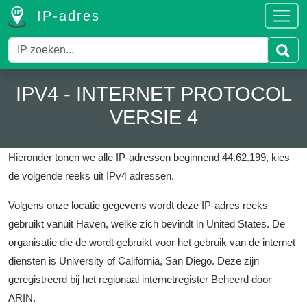
IP-adres
IPV4 - INTERNET PROTOCOL
VERSIE 4
Hieronder tonen we alle IP-adressen beginnend 44.62.199, kies
de volgende reeks uit IPv4 adressen.
Volgens onze locatie gegevens wordt deze IP-adres reeks
gebruikt vanuit Haven, welke zich bevindt in United States.
De
organisatie die de wordt gebruikt voor het gebruik van de internet
diensten is University of California, San Diego.
Deze zijn
geregistreerd bij het regionaal internetregister Beheerd door
ARIN.