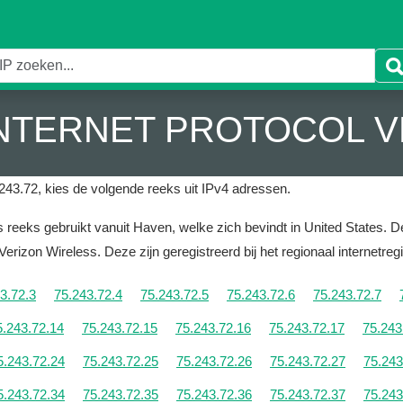
 INTERNET PROTOCOL V
243.72, kies de volgende reeks uit IPv4 adressen.
reeks gebruikt vanuit Haven, welke zich bevindt in United States.
De
 Verizon Wireless.
Deze zijn geregistreerd bij het regionaal internetreg
3.72.3
75.243.72.4
75.243.72.5
75.243.72.6
75.243.72.7
5.243.72.14
75.243.72.15
75.243.72.16
75.243.72.17
75.243
5.243.72.24
75.243.72.25
75.243.72.26
75.243.72.27
75.243
5.243.72.34
75.243.72.35
75.243.72.36
75.243.72.37
75.243