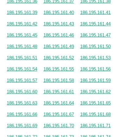
186.195.161.36
186.195.161.37
186.195.161.38
186.195.161.39
186.195.161.40
186.195.161.41
186.195.161.42
186.195.161.43
186.195.161.44
186.195.161.45
186.195.161.46
186.195.161.47
186.195.161.48
186.195.161.49
186.195.161.50
186.195.161.51
186.195.161.52
186.195.161.53
186.195.161.54
186.195.161.55
186.195.161.56
186.195.161.57
186.195.161.58
186.195.161.59
186.195.161.60
186.195.161.61
186.195.161.62
186.195.161.63
186.195.161.64
186.195.161.65
186.195.161.66
186.195.161.67
186.195.161.68
186.195.161.69
186.195.161.70
186.195.161.71
186.195.161.72
186.195.161.73
186.195.161.74